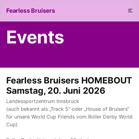
Fearless Bruisers
Events
Fearless Bruisers HOMEBOUT
Samstag, 20. Juni 2026
Landessportzentrum Innsbruck
(auch bekannt als „Track 5“ oder „House of Bruisers“
für unsere World Cup Friends vom Roller Derby World
Cup)